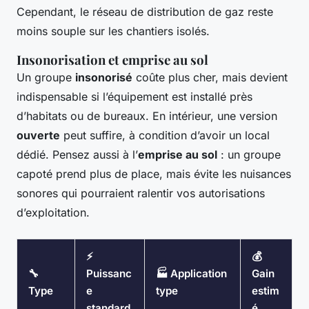
Cependant, le réseau de distribution de gaz reste
moins souple sur les chantiers isolés.
Insonorisation et emprise au sol
Un groupe
insonorisé
coûte plus cher, mais devient
indispensable si l’équipement est installé près
d’habitats ou de bureaux. En intérieur, une version
ouverte
peut suffire, à condition d’avoir un local
dédié. Pensez aussi à l’
emprise au sol
: un groupe
capoté prend plus de place, mais évite les nuisances
sonores qui pourraient ralentir vos autorisations
d’exploitation.
⚡
💰
🔧
Puissanc
🏭 Application
Gain
Type
e
type
estim
standard
é