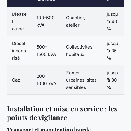
Diease
jusqu
100-500
Chantier,
l
’à 40
kVA
atelier
ouvert
%
Diesel
jusqu
500-
Collectivités,
insono
’à 35
1500 kVA
hôpitaux
risé
%
Zones
jusqu
200-
Gaz
urbaines, sites
’à 30
1000 kVA
sensibles
%
Installation et mise en service : les
points de vigilance
Transport et manutention lourde